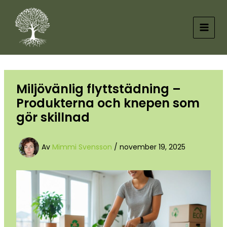
Hoppa
till
innehåll
Miljövänlig flyttstädning –
Produkterna och knepen som
gör skillnad
Av
Mimmi Svensson
/
november 19, 2025