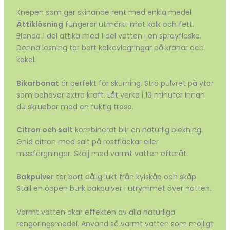
Knepen som ger skinande rent med enkla medel
Ättiklösning
fungerar utmärkt mot kalk och fett.
Blanda 1 del ättika med 1 del vatten i en sprayflaska.
Denna lösning tar bort kalkavlagringar på kranar och
kakel.
Bikarbonat
är perfekt för skurning. Strö pulvret på ytor
som behöver extra kraft. Låt verka i 10 minuter innan
du skrubbar med en fuktig trasa.
Citron och salt
kombinerat blir en naturlig blekning.
Gnid citron med salt på rostfläckar eller
missfärgningar. Skölj med varmt vatten efteråt.
Bakpulver
tar bort dålig lukt från kylskåp och skåp.
Ställ en öppen burk bakpulver i utrymmet över natten.
Varmt vatten ökar effekten av alla naturliga
rengöringsmedel. Använd så varmt vatten som möjligt