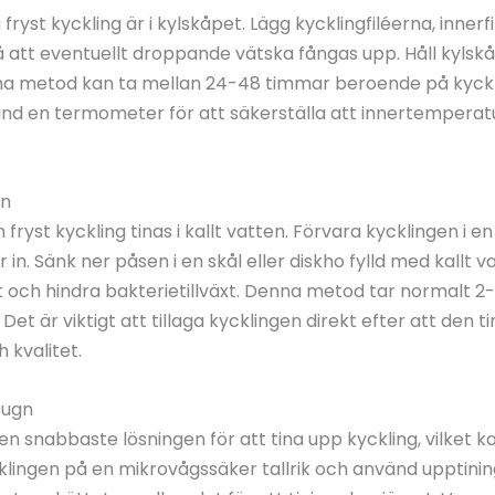
 fryst kyckling är i kylskåpet. Lägg kycklingfiléerna, inner
ål så att eventuellt droppande vätska fångas upp. Håll kyl
nna metod kan ta mellan 24-48 timmar beroende på kyckli
änd en termometer för att säkerställa att innertemperatu
en
yst kyckling tinas i kallt vatten. Förvara kycklingen i en
 in. Sänk ner påsen i en skål eller diskho fylld med kallt v
igt och hindra bakterietillväxt. Denna metod tar normalt
et är viktigt att tillaga kycklingen direkt efter att den t
 kvalitet.
sugn
 snabbaste lösningen för att tina upp kyckling, vilket ka
cklingen på en mikrovågssäker tallrik och använd upptini