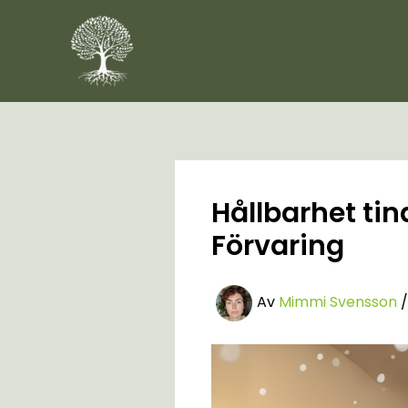
Hoppa
till
innehåll
Hållbarhet tin
Förvaring
Av
Mimmi Svensson