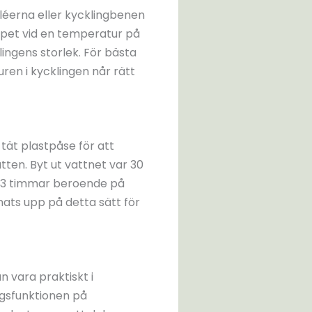
filéerna eller kycklingbenen
skåpet vid en temperatur på
ngens storlek. För bästa
ren i kycklingen når rätt
 tät plastpåse för att
atten. Byt ut vattnet var 30
 2-3 timmar beroende på
inats upp på detta sätt för
n vara praktiskt i
ngsfunktionen på