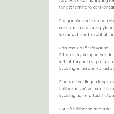
före och efter hantering fö
för att förhindra korskont
Rengör alla redskap och yto
salmonella och campylobact
luktar och ser fräscht ut inn
Rätt metod för förvaring
Efter att kycklingen har tin
lufttät förpackning för att
kycklingen på den kallaste p
Placera kycklingen längre i
hållbarhet, så var särskilt
kyckling håller oftast 1-2 da
Förstå hållbarhetstiderna