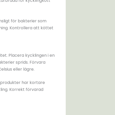
kärbräda för kycklingkött
nsligt för bakterier som
ng. Kontrollera att köttet
itet. Placera kycklingen i en
kterier sprids. Förvara
lsius eller lägre.
kprodukter har kortare
ling. Korrekt förvarad