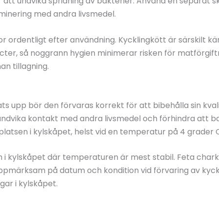
r att undvika spridning av bakterier. Använd en separat s
aminering med andra livsmedel.
r ordentligt efter användning. Kycklingkött är särskilt kä
er, så noggrann hygien minimerar risken för matförgiftni
an tillagning.
ats upp bör den förvaras korrekt för att bibehålla sin kval
 undvika kontakt med andra livsmedel och förhindra att ba
latsen i kylskåpet, helst vid en temperatur på 4 grader Ce
n i kylskåpet där temperaturen är mest stabil. Feta char
 uppmärksam på datum och kondition vid förvaring av kyck
gar i kylskåpet.