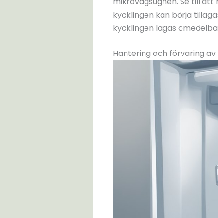
mikrovågsugnen. Se till att
kycklingen kan börja tillag
kycklingen lagas omedelbar
Hantering och förvaring av 