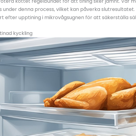
 rotera köttet regelbundet för att tining sker jämnt. Var
as under denna process, vilket kan påverka slutresultatet
t efter upptining i mikrovågsugnen för att säkerställa s
tinad kyckling