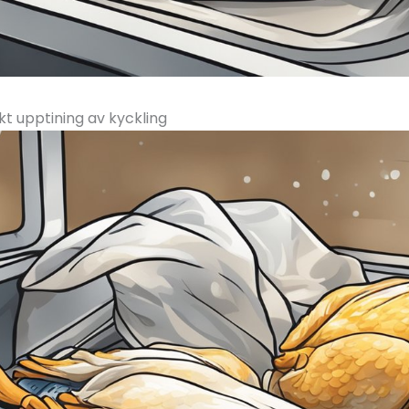
kt upptining av kyckling