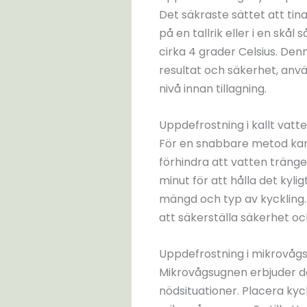
Det säkraste sättet att tina
på en tallrik eller i en sk
cirka 4 grader Celsius. De
resultat och säkerhet, anv
nivå innan tillagning.
Uppdefrostning i kallt vatt
För en snabbare metod kan fr
förhindra att vatten tränger
minut för att hålla det kyl
mängd och typ av kyckling. D
att säkerställa säkerhet och
Uppdefrostning i mikrovåg
Mikrovågsugnen erbjuder den
nödsituationer. Placera ky