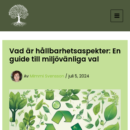
Hoppa
till
innehåll
Vad är hållbarhetsaspekter: En
guide till miljövänliga val
Av
Mimmi Svensson
/
juli 5, 2024