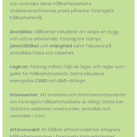
och övervaka deras hållbarhetsarbete.
Underleverantörernas praxis påverkar företagets
hållbarhetsmål.
Anställda:
Hållbarhet inkluderar att skapa en trygg
och rättvis arbetsmiljö. Företag bör främja
jämställdhet
och
mångfald
samt fokusera på
anställdas hälsa och säkerhet.
Lagkrav:
Företag måste följa de lagar och regler som
gäller för hållbarhetsarbete. Detta inkluderar
exempelvis
CSRD
och
ESG
-riktlinjer.
Intressenter:
Att involvera och informera intressenter
om företagets hållbarhetsarbete är viktigt. Detta kan
förbättra relationen med kunder, anställda och
samhället i stort.
Affärsmodell:
En hållbar affärsmodell bör integrera
hållbarhetsprinciper i företagets kärnverksamhet.